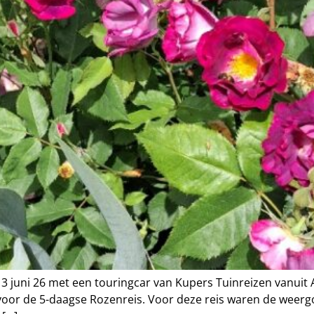
3 juni 26 met een touringcar van Kupers Tuinreizen vanuit
 voor de 5-daagse Rozenreis. Voor deze reis waren de weer