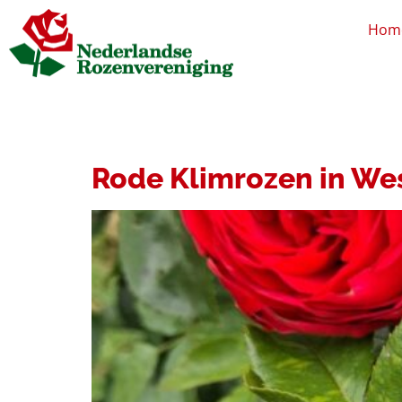
Hom
CATEGORIE:
N
Rode Klimrozen in We