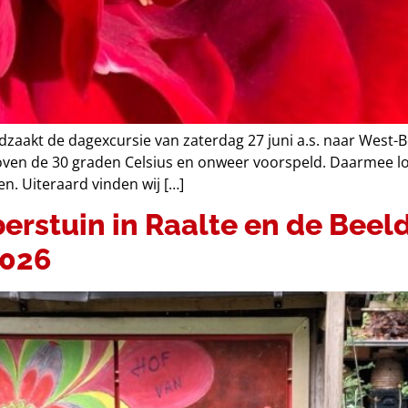
odzaakt de dagexcursie van zaterdag 27 juni a.s. naar Wes
ven de 30 graden Celsius en onweer voorspeld. Daarmee l
den. Uiteraard vinden wij […]
berstuin in Raalte en de Bee
2026