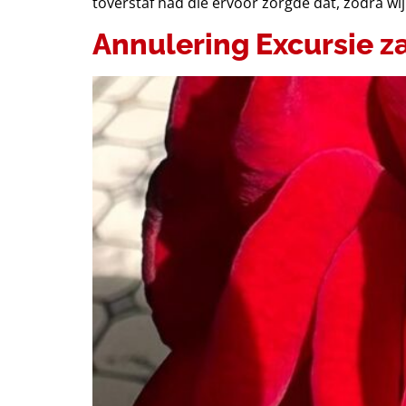
toverstaf had die ervoor zorgde dat, zodra wij
Annulering Excursie za