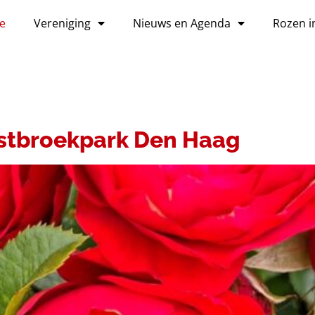
e
Vereniging
Nieuws en Agenda
Rozen i
IEUWS
stbroekpark Den Haag