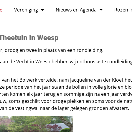
e
Vereniging
Nieuws en Agenda
Rozen i
Theetuin in Weesp
, droog en twee in plaats van een rondleiding.
rk aan de Vecht in Weesp hebben wij enthousiaste rondleid
an het Bolwerk vertelde, nam Jacqueline van der Kloet het
e periode van het jaar staan de bollen in volle glorie en blo
oorten komen elk jaar terug en sommige zijn na een jaar ver
duw, soms geschikt voor droge plekken en soms voor de natt
an de vestingwal naar de lager gelegen gronden afwatert.