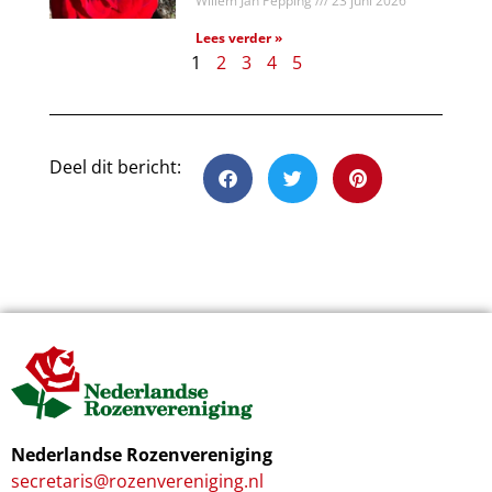
Willem Jan Pepping
23 juni 2026
Lees verder »
1
2
3
4
5
Deel dit bericht:
Nederlandse Rozenvereniging
secretaris@rozenvereniging.nl